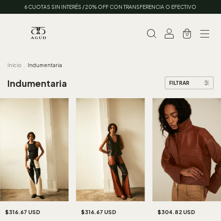
6 CUOTAS SIN INTERÉS / 20% OFF CON TRANSFERENCIA O EFECTIVO
0
Inicio
.
Indumentaria
Indumentaria
FILTRAR
$316.67 USD
$316.67 USD
$304.82 USD