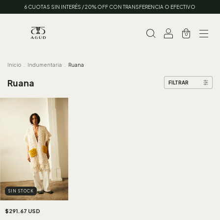
6 CUOTAS SIN INTERÉS / 20% OFF CON TRANSFERENCIA O EFECTIVO
0
Inicio
.
Indumentaria
.
Ruana
Ruana
FILTRAR
SIN STOCK
$291.67 USD