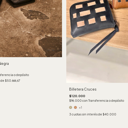
Negra
sferencia o depósito
s de
$50.666,67
Billetera Cruces
$120.000
$96.000
con
Transferencia o depósito
+1
3
cuotas sin interés de
$40.000