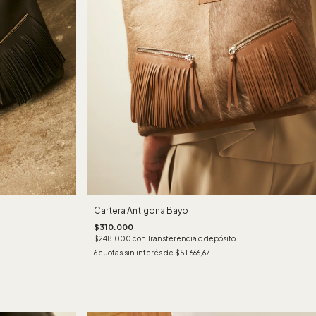
Cartera Antigona Bayo
$310.000
$248.000
con
Transferencia o depósito
6
cuotas sin interés de
$51.666,67