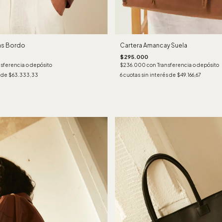
as Bordo
Cartera Amancay Suela
$295.000
nsferencia o depósito
$236.000
con
Transferencia o depósito
s de
$63.333,33
6
cuotas sin interés de
$49.166,67