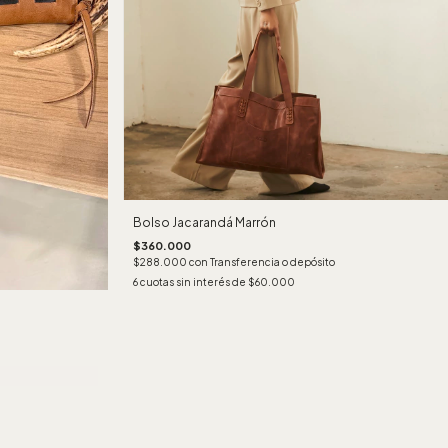
Bolso Jacarandá Marrón
$360.000
$288.000
con
Transferencia o depósito
6
cuotas sin interés de
$60.000