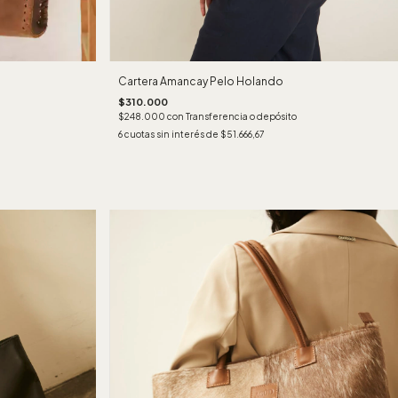
Cartera Amancay Pelo Holando
$310.000
$248.000
con
Transferencia o depósito
6
cuotas sin interés de
$51.666,67