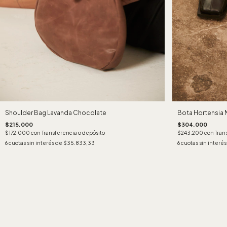
Shoulder Bag Lavanda Chocolate
Bota Hortensia 
$215.000
$304.000
$172.000
con
Transferencia o depósito
$243.200
con
Tran
6
cuotas sin interés de
$35.833,33
6
cuotas sin interé