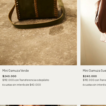
Mini Gamuza Verde
Mini Gamuza Sue
$240.000
$240.000
$192.000
con
Transferencia o depósito
$192.000
con
Trans
6
cuotas sin interés de
$40.000
6
cuotas sin interé