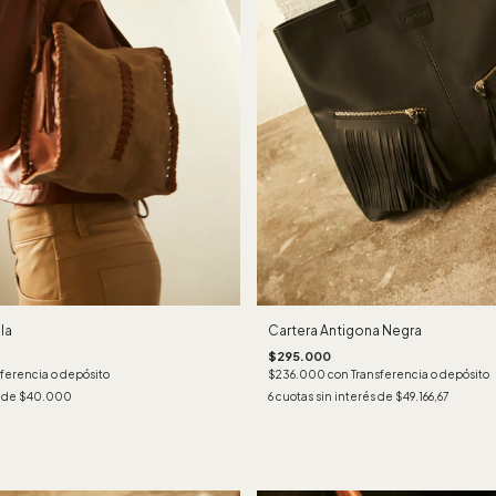
la
Cartera Antigona Negra
$295.000
ferencia o depósito
$236.000
con
Transferencia o depósito
s de
$40.000
6
cuotas sin interés de
$49.166,67