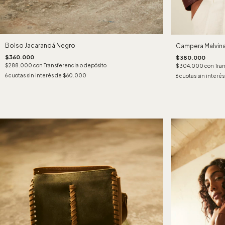
Bolso Jacarandá Negro
Campera Malvin
$360.000
$380.000
$288.000
con
Transferencia o depósito
$304.000
con
Tra
6
cuotas sin interés de
$60.000
6
cuotas sin interé