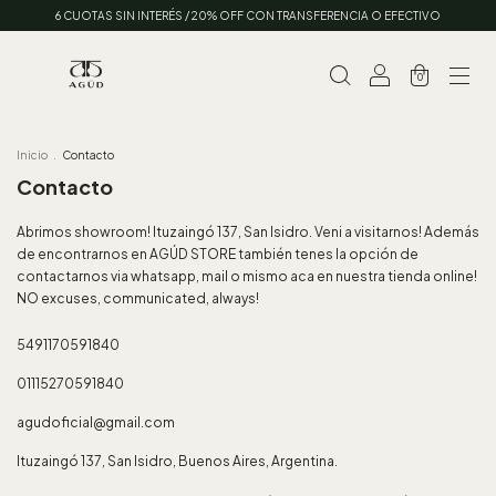
6 CUOTAS SIN INTERÉS / 20% OFF CON TRANSFERENCIA O EFECTIVO
0
Inicio
.
Contacto
Contacto
Abrimos showroom! Ituzaingó 137, San Isidro. Veni a visitarnos! Además
de encontrarnos en AGÚD STORE también tenes la opción de
contactarnos via whatsapp, mail o mismo aca en nuestra tienda online!
NO excuses, communicated, always!
5491170591840
01115270591840
agudoficial@gmail.com
Ituzaingó 137, San Isidro, Buenos Aires, Argentina.